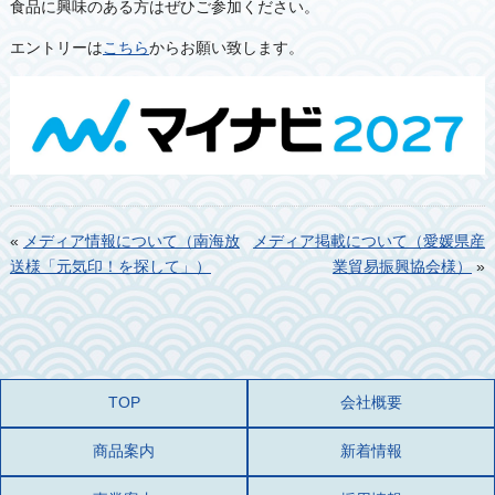
食品に興味のある方はぜひご参加ください。
エントリーは
こちら
からお願い致します。
«
メディア情報について（南海放
メディア掲載について（愛媛県産
送様「元気印！を探して」）
業貿易振興協会様）
»
TOP
会社概要
商品案内
新着情報